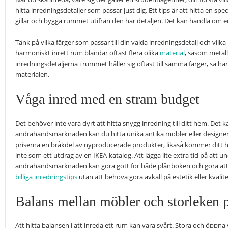
hitta inredningsdetaljer som passar just dig. Ett tips är att hitta en spe
gillar och bygga rummet utifrån den här detaljen. Det kan handla om en 
Tänk på vilka färger som passar till din valda inredningsdetalj och vilka
harmoniskt inrett rum blandar oftast flera olika
material
, såsom metall,
inredningsdetaljerna i rummet håller sig oftast till samma färger, så h
materialen.
Våga inred med en stram budget
Det behöver inte vara dyrt att hitta snygg inredning till ditt hem. Det k
andrahandsmarknaden kan du hitta unika antika möbler eller designerpr
priserna en bråkdel av nyproducerade produkter, likaså kommer ditt h
inte som ett utdrag av en IKEA-katalog. Att lägga lite extra tid på att
andrahandsmarknaden kan göra gott för både plånboken och göra att di
billiga inredningstips
utan att behöva göra avkall på estetik eller kvalite
Balans mellan möbler och storleken
Att hitta balansen i att inreda ett rum kan vara svårt. Stora och öppna