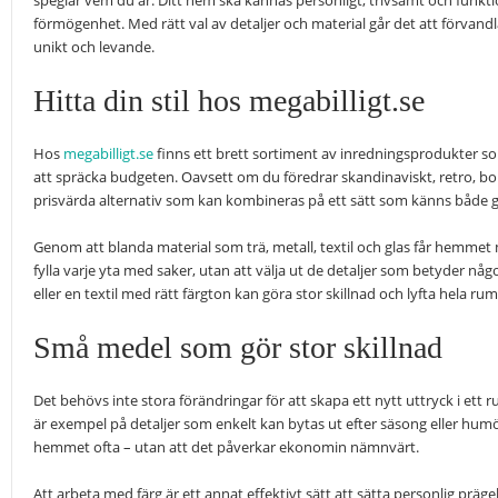
speglar vem du är. Ditt hem ska kännas personligt, trivsamt och funkti
förmögenhet. Med rätt val av detaljer och material går det att förvand
unikt och levande.
Hitta din stil hos megabilligt.se
Hos
megabilligt.se
finns ett brett sortiment av inredningsprodukter som
att spräcka budgeten. Oavsett om du föredrar skandinaviskt, retro, boh
prisvärda alternativ som kan kombineras på ett sätt som känns både 
Genom att blanda material som trä, metall, textil och glas får hemmet
fylla varje yta med saker, utan att välja ut de detaljer som betyder nå
eller en textil med rätt färgton kan göra stor skillnad och lyfta hela ru
Små medel som gör stor skillnad
Det behövs inte stora förändringar för att skapa ett nytt uttryck i ett 
är exempel på detaljer som enkelt kan bytas ut efter säsong eller humö
hemmet ofta – utan att det påverkar ekonomin nämnvärt.
Att arbeta med färg är ett annat effektivt sätt att sätta personlig präg