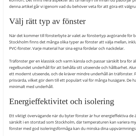
komfort. Det finns flera aspekter att ta hänsyn till innan du påbörjar p
denna artikel går vi igenom vad du behöver veta för att göra ett välgru
Välj rätt typ av fönster
När det kommer till fönsterbyte är valet av fönstertyp avgörande för bå
Stockholm finns det många olika typer av fönster att välja mellan, ink
PVC-fönster. Varje material har sina egna fördelar och nackdelar.
Träfönster ger en klassisk och varm känsla och passar särskilt bra för 
regelbundet underhåll för att behålla sitt utseende och hållbarhet. Al
ett modernt utseende, och de kräver mindre underhåll än träfönster. P
prisvärda, vilket gör dem till ett populärt val för många husägare. De h
minimalt med underhåll.
Energieffektivitet och isolering
Ett viktigt övervägande när du byter fönster är hur energieffektiva de
särskilt i en storstad som Stockholm, där temperaturen kan variera my
fönster med god isoleringsförmåga kan du minska dina uppvärmnings-