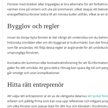
Fönster med dubbel- eller trippelglas är bra alternativ för att förbättra is
värmen inne på vintern och ute på sommaren, vilket skapar ett bek
energieffektiva fönster bidra till att minska buller utifrån, vilket är en s
Bygglov och regler
Innan du börjar byta fönster är det viktigt att undersöka om du behöver
historiska områden eller om din byggnad är kulturmärkt, kan det finnas 
som får användas. Att följa dessa regler är avgörande för att undvika böt
ursprungliga fönstren.
Kontakta din kommun eller bostadsrättsförening för att få information 
gäller för ditt område. Att göra detta i förväg kan spara dig tid och pen
går smidigt och utan komplikationer.
Hitta rätt entreprenör
Att välja rätt entreprenör är en av de viktigaste delarna i
ett lyckat fön
erfaren och pålitlig firma som kan visa upp referenser och tidigare pro
om vilka fönster som passar bäst för ditt hus och klimatet i Stockholm,