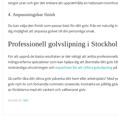
rengör ytan och gör det enklare att upprätthålla en hälsosam inomhus
4. Anpassningsbar finish
Du kan välja den finish som passar bäst för ditt golv, från en naturlig tr
dig möjlighet att anpassa golvet till din personliga smak.
Professionell golvslipning i Stockho
För att uppnå de bästa resultaten är det viktigt att anlita professionel
många erfarna specialister som kan hjälpa dig att återställa ditt golv til
nödvändiga utrustningen och
expertisen för att utföra golvslipning
på 
Så varför låta ditt slitna golv påverka ditt hem eller arbetsplats? Med p
golv nytt liv och förvandla rummets utseende. Kontakta en pålitlig gol
av fördelarna med ett vackert och välbevarat golv.
POSTED IN:
TIPS