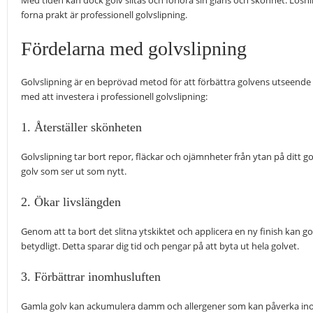
Med tiden kan dock golv slitas och förlora sin glans och skönhet. Lösningen
forna prakt är professionell golvslipning.
Fördelarna med golvslipning
Golvslipning är en beprövad metod för att förbättra golvens utseende 
med att investera i professionell golvslipning:
1. Återställer skönheten
Golvslipning tar bort repor, fläckar och ojämnheter från ytan på ditt go
golv som ser ut som nytt.
2. Ökar livslängden
Genom att ta bort det slitna ytskiktet och applicera en ny finish kan go
betydligt. Detta sparar dig tid och pengar på att byta ut hela golvet.
3. Förbättrar inomhusluften
Gamla golv kan ackumulera damm och allergener som kan påverka inom