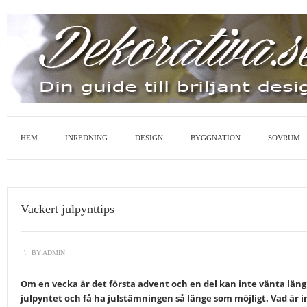
HEM
INREDNING
DESIGN
BYGGNATION
SOVRUM
Vackert julpynttips
\
BY
ADMIN
Om en vecka är det första advent och en del kan inte vänta lä
julpyntet och få ha julstämningen så länge som möjligt. Vad är in