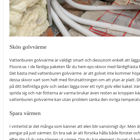
Skön golvvärme
Vattenburen golvvärme är väldigt smart och dessutom enkelt att lägga.
Floore.se. I de färdiga paketen får du hem eps-skivor med färdigfrästa 
Det bästa med vattenburen golvvärme är att golvet inte kommer höjas
dessa skivor vart som helt med förutsättningen om att ytan är platt. Du
på ditt befintliga golv och sedan lägga över ett nytt golv eller kakel.
sprida sig och när fötterna är varma brukar även resten av kroppen 
vattenburen golvvärme kan utan problem sänka den övriga temperaturen
Spara värmen
I vintertid är det många som känner att elen blir vansinnigt dyr. Men det
pengar på just värmen. En bra sak är att försöka hålla både fönster o
efter dig så du inte släpper ut värme. Om du har element i huset så fun